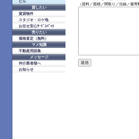
ビル
（賃料／面積／間取り／沿線／最寄
貸したい
賃貸物件
スタジオ・ロケ地
お任せ安心ｻｰﾋﾞｽﾊﾟｯｸ
売りたい
価格査定（無料）
マメ知識
不動産用語集
メッセージ
仲介業者様へ
お知らせ